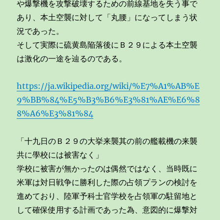
や爆撃機を攻撃破壊するための前線基地を失う事で
あり、本土空襲に対して「丸腰」になってしまう状
況であった。
そして実際に硫黄島陥落後にＢ２９による本土空襲
は激化の一途を辿るのである。
https://ja.wikipedia.org/wiki/%E7%A1%AB%E
9%BB%84%E5%B3%B6%E3%81%AE%E6%8
8%A6%E3%81%84
「十九日のＢ２９の大挙来襲其の前の艦載機の来襲
共に學校には被害なく」
学校に被害が無かったのは偶然ではなく、当時既に
米軍は対日戦争に勝利した際の占領プランの検討を
進めており、陸軍予科士官学校を占領軍の駐留地と
して確保使用する計画であった為、意図的に爆撃対