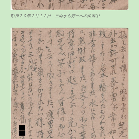
昭和２０年２月１２日 三郎から芳一への葉書①