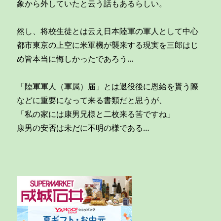
象から外していたと云う話もあるらしい。
然し、将校生徒とは云え日本陸軍の軍人として中心
都市東京の上空に米軍機が襲来する現実を三郎はじ
め皆本当に悔しかったであろう…
「陸軍軍人（軍属）届」とは退役後に恩給を貰う際
などに重要になって来る書類だと思うが、
「私の家には康男兄様と二枚来る筈ですね」
康男の安否は未だに不明の様である…