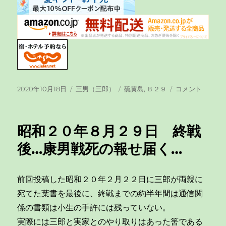
投
2020年10月18日
カ
三男（三郎）
タ
硫黄島
,
Ｂ２９
昭
コメント
稿
テ
グ
和
日:
ゴ
２
リ
０
昭和２０年８月２９日 終戦
ー
年
２
後…康男戦死の報せ届く…
月
２
２
前回投稿した昭和２０年２月２２日に三郎が両親に
日
宛てた葉書を最後に、終戦までの約半年間は通信関
三
郎
係の書類は小生の手許には残っていない。
か
実際には三郎と実家とのやり取りはあった筈である