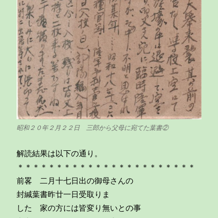
昭和２０年２月２２日 三郎から父母に宛てた葉書②
解読結果は以下の通り。
＊＊＊＊＊＊＊＊＊＊＊＊＊＊＊＊＊＊＊＊＊＊＊
前畧 二月十七日出の御母さんの
封緘葉書昨廿一日受取りま
した 家の方には皆変り無いとの事