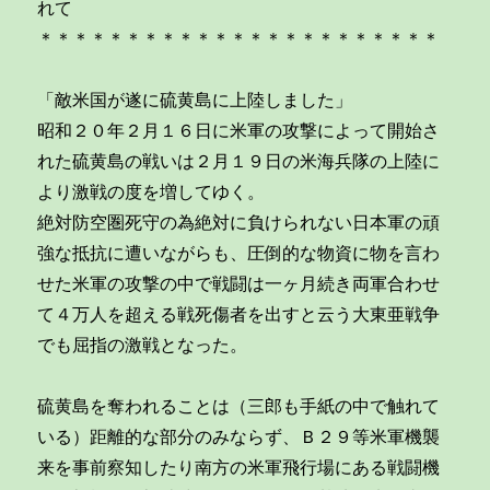
れて
＊＊＊＊＊＊＊＊＊＊＊＊＊＊＊＊＊＊＊＊＊＊＊
「敵米国が遂に硫黄島に上陸しました」
昭和２０年２月１６日に米軍の攻撃によって開始さ
れた硫黄島の戦いは２月１９日の米海兵隊の上陸に
より激戦の度を増してゆく。
絶対防空圏死守の為絶対に負けられない日本軍の頑
強な抵抗に遭いながらも、圧倒的な物資に物を言わ
せた米軍の攻撃の中で戦闘は一ヶ月続き両軍合わせ
て４万人を超える戦死傷者を出すと云う大東亜戦争
でも屈指の激戦となった。
硫黄島を奪われることは（三郎も手紙の中で触れて
いる）距離的な部分のみならず、Ｂ２９等米軍機襲
来を事前察知したり南方の米軍飛行場にある戦闘機