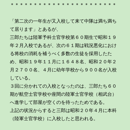
＊＊＊＊＊＊＊＊＊＊＊＊＊＊＊＊＊＊＊＊＊＊＊
「第二次の一年生が又入校して来て中隊は満ち満ち
て居ります」とあるが、
三郎たちは陸軍予科士官学校第６０期生で昭和１９
年２月入校であるが、次の６１期は戦況悪化におけ
る将校の消耗を補うべく多数の生徒を採用したた
め、昭和１９年１１月に１６４８名、昭和２０年２
月２７００名、４月に幼年学校から９００名が入校
している。
３回に分かれての入校となったのは、三郎たち６０
期が航空士官学校や座間の陸軍士官学校（相武台）
へ進学して部屋が空くのを待ったためである。
上記の状況からすると三郎は昭和２０年４月に本科
（陸軍士官学校）に入校したと思われる。