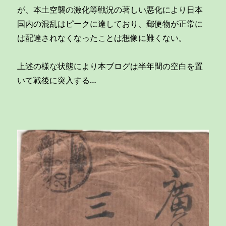
ら
が、本土空襲の激化等戦況の著しい悪化により日本
父
母
国内の混乱はピークに達しており、郵便物が正常に
へ
は配達されなくなったことは想像に難くない。
の
葉
書
上述の様な状態により本ブログは半年間の空白を置
「敵
いて戦後に突入する…
米
国
が
遂
に
硫
黄
島
に
上
陸
し
ま
し