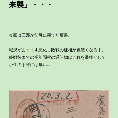
三
来襲」・・・
郎
か
ら
母
千
代
今回は三郎が父母に宛てた葉書。
子
へ
戦況がますます悪化し敗戦の様相が色濃くなる中、
の
葉
終戦後までの半年間程の通信物はこれを最後として
書
小生の手許には無い…
「お
母
さ
ん
の
手
紙
を
讀
ん