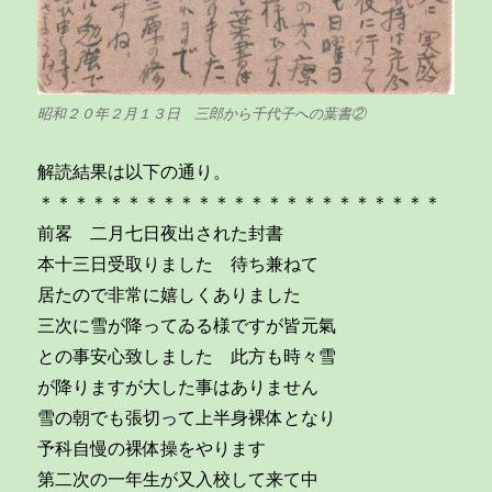
昭和２０年２月１３日 三郎から千代子への葉書②
解読結果は以下の通り。
＊＊＊＊＊＊＊＊＊＊＊＊＊＊＊＊＊＊＊＊＊＊＊
前畧 二月七日夜出された封書
本十三日受取りました 待ち兼ねて
居たので非常に嬉しくありました
三次に雪が降ってゐる様ですが皆元氣
との事安心致しました 此方も時々雪
が降りますが大した事はありません
雪の朝でも張切って上半身裸体となり
予科自慢の裸体操をやります
第二次の一年生が又入校して来て中