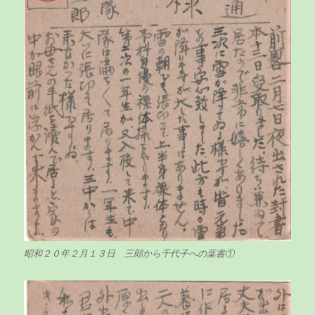
早
い
も
の
で
す」
に
昭和２０年２月１３日 三郎から千代子への葉書①