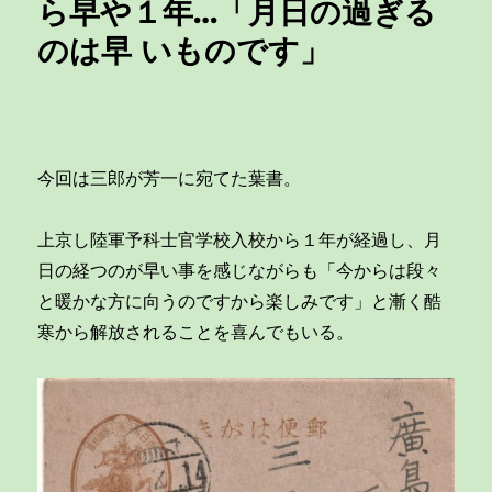
ら早や１年…「月日の過ぎる
のは早 いものです」
今回は三郎が芳一に宛てた葉書。
上京し陸軍予科士官学校入校から１年が経過し、月
日の経つのが早い事を感じながらも「今からは段々
と暖かな方に向うのですから楽しみです」と漸く酷
寒から解放されることを喜んでもいる。