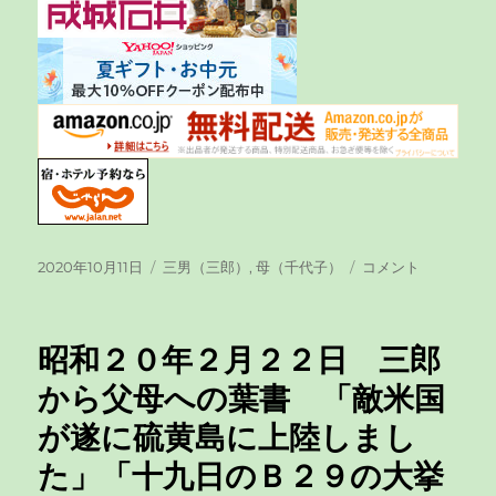
投
2020年10月11日
カ
三男（三郎）
,
母（千代子）
昭
コメント
稿
テ
和
日:
ゴ
２
リ
０
昭和２０年２月２２日 三郎
ー
年
２
から父母への葉書 「敵米国
月
が遂に硫黄島に上陸しまし
１
３
た」「十九日のＢ２９の大挙
日