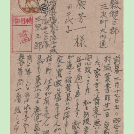
で
居
る
と
家
の
中
が
眼
前
に
浮
か
ん
で
来
ま
す
よ」
に