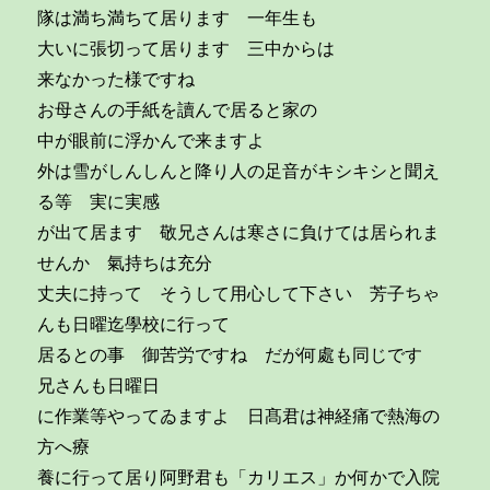
隊は満ち満ちて居ります 一年生も
大いに張切って居ります 三中からは
来なかった様ですね
お母さんの手紙を讀んで居ると家の
中が眼前に浮かんで来ますよ
外は雪がしんしんと降り人の足音がキシキシと聞え
る等 実に実感
が出て居ます 敬兄さんは寒さに負けては居られま
せんか 氣持ちは充分
丈夫に持って そうして用心して下さい 芳子ちゃ
んも日曜迄學校に行って
居るとの事 御苦労ですね だが何處も同じです
兄さんも日曜日
に作業等やってゐますよ 日髙君は神経痛で熱海の
方へ療
養に行って居り阿野君も「カリエス」か何かで入院