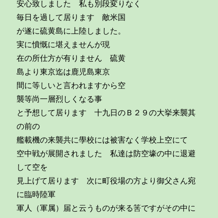
安心致しました 私も別段変りなく
毎日を過して居ります 敵米国
が遂に硫黄島に上陸しました。
実に憤慨に堪えませんが現
在の所仕方が有りません 硫黄
島より東京迄は鹿児島東京
間に等しいと言われますから空
襲等尚一層烈しくなる事
と予想して居ります 十九日のＢ２９の大挙来襲其
の前の
艦載機の来襲共に學校には被害なく学校上空にて
空中戦が展開されました 私達は防空壕の中に退避
して空を
見上げて居ります 次に町役場の方より御父さん宛
に臨時陸軍
軍人（軍属）届と云うものが来る筈ですがその中に