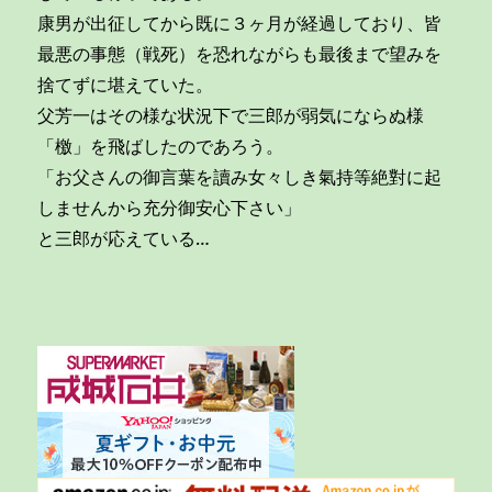
康男が出征してから既に３ヶ月が経過しており、皆
最悪の事態（戦死）を恐れながらも最後まで望みを
捨てずに堪えていた。
父芳一はその様な状況下で三郎が弱気にならぬ様
「檄」を飛ばしたのであろう。
「お父さんの御言葉を讀み女々しき氣持等絶對に起
しませんから充分御安心下さい」
と三郎が応えている…