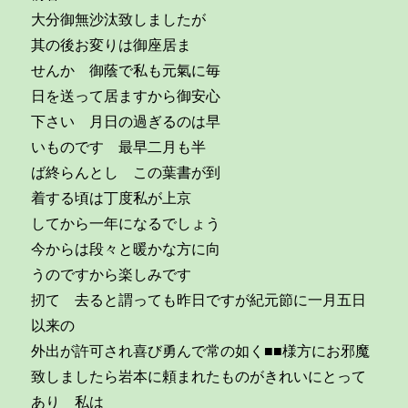
大分御無沙汰致しましたが
其の後お変りは御座居ま
せんか 御蔭で私も元氣に毎
日を送って居ますから御安心
下さい 月日の過ぎるのは早
いものです 最早二月も半
ば終らんとし この葉書が到
着する頃は丁度私が上京
してから一年になるでしょう
今からは段々と暖かな方に向
うのですから楽しみです
扨て 去ると謂っても昨日ですが紀元節に一月五日
以来の
外出が許可され喜び勇んで常の如く■■様方にお邪魔
致しましたら岩本に頼まれたものがきれいにとって
あり 私は