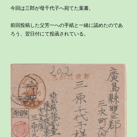
芳
一
今回は三郎が母千代子へ宛てた葉書。
へ
の
前回投稿した父芳一への手紙と一緒に認めたのであ
葉
書
ろう、翌日付にて投函されている。
入
校
か
ら
早
や
１
年…
「月
日
の
過
ぎ
る
の
は