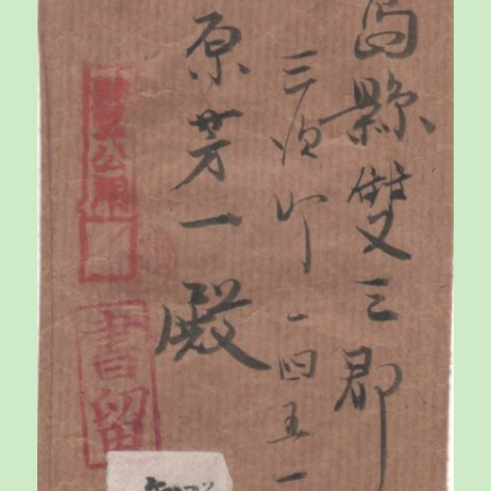
た」
「十
九
日
の
Ｂ
２
９
の
大
挙
来
襲」・・・
に