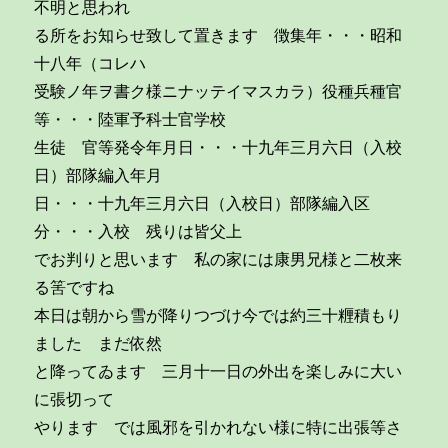
不明と思われ
る所をお知らせ致して置きます 徴集年・・・昭和
十八年（コレハ
受験ノ年ヲ書ク様ニナッテイマスカラ）役種兵種官
等・・・陸軍予科士官学校
生徒 官等発令年月日・・・十九年三月六日（入校
日）部隊編入年月
日・・・十九年三月六日（入校日）部隊編入区
分・・・入校 残りは皆父上
でお判りと思います 私の家には康男兄様と二枚来
る筈ですね
本日は朝から雪が降りつづけ今では約三十糎積もり
ました まだ依然
と降ってゐます 三月十一日の外出を楽しみに大い
に張切って
やります では風邪を引かれない様に特に出張等さ