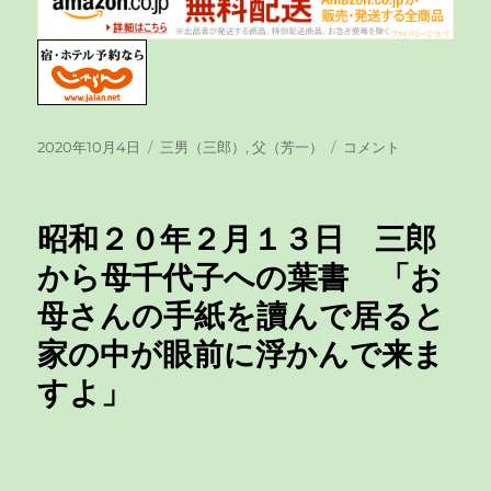
投
2020年10月4日
カ
三男（三郎）
,
父（芳一）
昭
コメント
稿
テ
和
日:
ゴ
２
リ
０
昭和２０年２月１３日 三郎
ー
年
２
から母千代子への葉書 「お
月
母さんの手紙を讀んで居ると
１
２
家の中が眼前に浮かんで来ま
日
三
すよ」
郎
か
ら
父