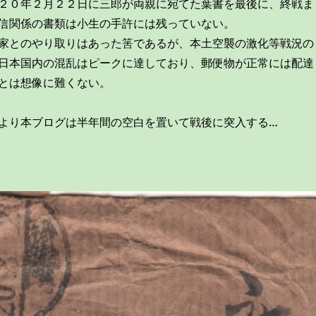
２０年２月２２日に三郎が両親に宛てた葉書を最後に、終戦ま
信関係の書類は小生の手許には残っていない。
家とのやり取りはあった筈であるが、本土空襲の激化等戦況の
日本国内の混乱はピークに達しており、郵便物が正常には配達
とは想像に難くない。
より本ブログは半年間の空白を置いて戦後に突入する…