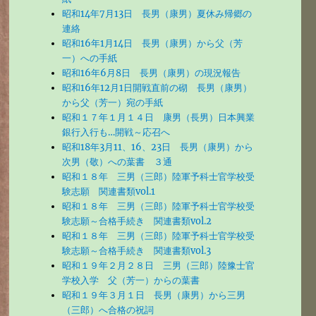
昭和14年7月13日 長男（康男）夏休み帰郷の
連絡
昭和16年1月14日 長男（康男）から父（芳
一）への手紙
昭和16年6月8日 長男（康男）の現況報告
昭和16年12月1日開戦直前の砌 長男（康男）
から父（芳一）宛の手紙
昭和１７年１月１４日 康男（長男）日本興業
銀行入行も…開戦～応召へ
昭和18年3月11、16、23日 長男（康男）から
次男（敬）への葉書 ３通
昭和１８年 三男（三郎）陸軍予科士官学校受
験志願 関連書類vol.1
昭和１８年 三男（三郎）陸軍予科士官学校受
験志願～合格手続き 関連書類vol.2
昭和１８年 三男（三郎）陸軍予科士官学校受
験志願～合格手続き 関連書類vol.3
昭和１９年２月２８日 三男（三郎）陸豫士官
学校入学 父（芳一）からの葉書
昭和１９年３月１日 長男（康男）から三男
（三郎）へ合格の祝詞