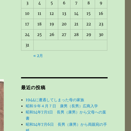
3
4
5
6
7
8
9
10
11
12
13
14
15
16
17
18
19
20
21
22
23
24
25
26
27
28
29
30
31
« 2月
最近の投稿
1944に遭遇してしまった母の家族
昭和９年４月７日 康男（長男）広商入学
昭和14年7月1日 長男（康男）から父母への葉
書
昭和14年7月6日 長男（康男）から両親宛の手
紙