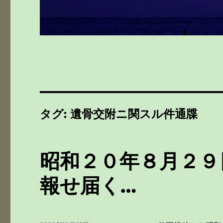
タグ:
遺骨交附ニ関スル件通牒
昭和２０年８月２９
報せ届く…