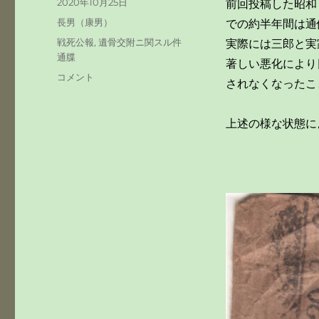
投
2020年10月25日
前回投稿した昭和
稿
カ
長男（康男）
での約半年間は通
日:
テ
タ
戦死公報
,
遺骨交附ニ関スル件
実際には三郎と実
ゴ
グ
通牒
著しい悪化により
リ
昭
コメント
ー
されなくなったこ
和
２
０
上述の様な状態に
年
８
月
２
９
日
終
戦
後…
康
男
戦
死