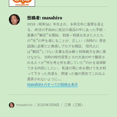
投稿者:
masahiro
1959（昭和34）年生まれ。令和元年に還暦を迎え
る。 終活の手始めに祖父の遺品の中にあった手紙・
葉書の”解読”を開始。 戦前～戦後を生きた人たち
の”生”の声を感じることが、正しい（当時の）歴史
認識に必要だと痛感しブログを開設。 現代人に
は”解読”しづらい文書を読み解く特殊能力を身に着
けながら、当時の時代背景とその大波の中で翻弄さ
れる人々が”何を考え何を感じていた”のかを追体験
できる内容にしたい。 私達の爲に命を懸けて生き戦
って下さった先達を、間違った嘘の歴史でこれ以上
愚弄されないように…。
masahiro のすべての投稿を表示
投
masahiro
投
2020年3月8日
カ
三男（三郎）
稿
稿
テ
者
日:
ゴ