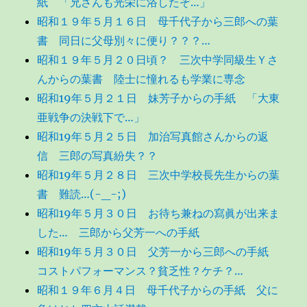
紙 「兄さんも光栄に浴したぞ…」
昭和１９年５月１６日 母千代子から三郎への葉
書 同日に父母別々に便り？？？…
昭和１９年５月２０日頃？ 三次中学同級生Ｙさ
んからの葉書 陸士に憧れるも学業に専念
昭和19年５月２１日 妹芳子からの手紙 「大東
亜戦争の決戦下で…」
昭和19年５月２５日 加治写真館さんからの返
信 三郎の写真紛失？？
昭和19年５月２８日 三次中学校長先生からの葉
書 難読…(-_-;)
昭和19年５月３０日 お待ち兼ねの寫眞が出来ま
した… 三郎から父芳一への手紙
昭和19年５月３０日 父芳一から三郎への手紙
コストパフォーマンス？貧乏性？ケチ？…
昭和１９年６月４日 母千代子からの手紙 父に