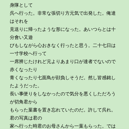
身隊として
呉へ行った。非常な張切り方元気で出発した。俺達
はそれを
見送りに帰ったような形になった。あいつらとは十
分會い又遊
びもしながら心おきなく行ったと思う。二十七日は
一寸学校へ行って
一席辨じたけれど元よりあまり口が達者でないので
赤くなったり
青くなったり七面鳥が顔負しそうだ。然し皆感銘し
たようだった。
長い事便りをしなかったので気分を悪くしただろう
が切角君から
もらった葉書を置き忘れていたのだ。許して呉れ。
君の写真は君の
家へ行った時君のお母さんから一葉もらった。では