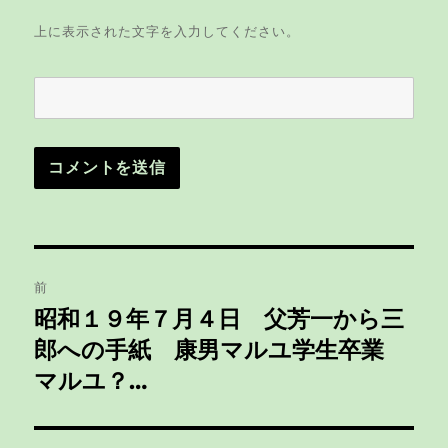
上に表示された文字を入力してください。
投
前
稿
昭和１９年７月４日 父芳一から三
前
郎への手紙 康男マルユ学生卒業
の
ナ
投
マルユ？…
ビ
稿:
ゲ