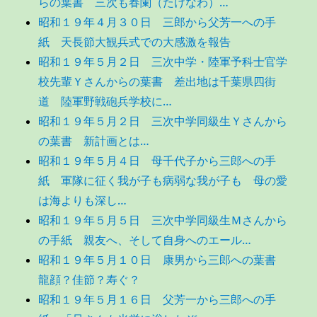
らの葉書 三次も春闌（たけなわ）…
昭和１９年４月３０日 三郎から父芳一への手
紙 天長節大観兵式での大感激を報告
昭和１９年５月２日 三次中学・陸軍予科士官学
校先輩Ｙさんからの葉書 差出地は千葉県四街
道 陸軍野戦砲兵学校に…
昭和１９年５月２日 三次中学同級生Ｙさんから
の葉書 新計画とは…
昭和１９年５月４日 母千代子から三郎への手
紙 軍隊に征く我が子も病弱な我が子も 母の愛
は海よりも深し…
昭和１９年５月５日 三次中学同級生Ｍさんから
の手紙 親友へ、そして自身へのエール…
昭和１９年５月１０日 康男から三郎への葉書
龍顔？佳節？寿ぐ？
昭和１９年５月１６日 父芳一から三郎への手