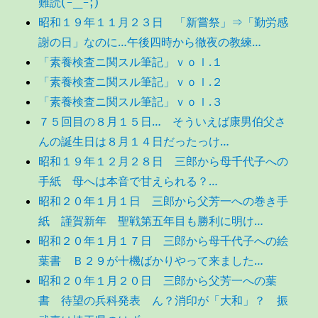
難読(-_-;)
昭和１９年１１月２３日 「新嘗祭」⇒「勤労感
謝の日」なのに…午後四時から徹夜の教練…
「素養検査ニ関スル筆記」ｖｏｌ.１
「素養検査ニ関スル筆記」ｖｏｌ.２
「素養検査ニ関スル筆記」ｖｏｌ.３
７５回目の８月１５日… そういえば康男伯父さ
んの誕生日は８月１４日だったっけ…
昭和１９年１２月２８日 三郎から母千代子への
手紙 母へは本音で甘えられる？…
昭和２０年１月１日 三郎から父芳一への巻き手
紙 謹賀新年 聖戦第五年目も勝利に明け…
昭和２０年１月１７日 三郎から母千代子への絵
葉書 Ｂ２９が十機ばかりやって来ました…
昭和２０年１月２０日 三郎から父芳一への葉
書 待望の兵科発表 ん？消印が「大和」？ 振