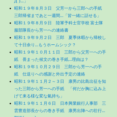
Д`)…」
昭和１９年８月３日 父芳一から三郎への手紙
三郎帰省まであと一週間…「皆一緒に話せる」
昭和１９年８月９日 陸軍予科士官学校 富士隊
服部隊長から芳一への連絡書
昭和１９年９月２日 三郎 夏季休暇から帰校し
て十日余り…もうホームシック？
昭和１９年１０月１１日 三郎から父芳一への手
紙 畏まった候文の巻き手紙…理由は？
昭和１９年１０月２９日 三郎から芳一への手
紙 仕送りへの感謝と外出予定の連絡
昭和１９年１１月２～３日 康男の比島出征を知
った三郎から芳一への手紙 「何だか胸に込み上
げて来る様な変な氣持ち」
昭和１９年１１月６日 日本興業銀行人事部 三
雲豊造部長からの巻き手紙 康男出陣への壮行…