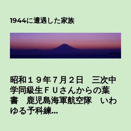
1944に遭遇した家族
昭和１９年７月２日 三次中
学同級生ＦＵさんからの葉
書 鹿児島海軍航空隊 いわ
ゆる予科練…