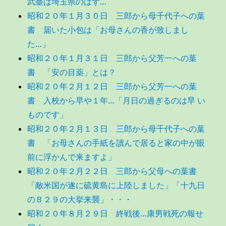
武臺は埼玉県のはず…
昭和２０年１月３０日 三郎から母千代子への葉
書 届いた小包は「お母さんの香が致しまし
た…」
昭和２０年１月３１日 三郎から父芳一への葉
書 「安の目薬」とは？
昭和２０年２月１２日 三郎から父芳一への葉
書 入校から早や１年…「月日の過ぎるのは早 い
ものです」
昭和２０年２月１３日 三郎から母千代子への葉
書 「お母さんの手紙を讀んで居ると家の中が眼
前に浮かんで来ますよ」
昭和２０年２月２２日 三郎から父母への葉書
「敵米国が遂に硫黄島に上陸しました」「十九日
のＢ２９の大挙来襲」・・・
昭和２０年８月２９日 終戦後…康男戦死の報せ