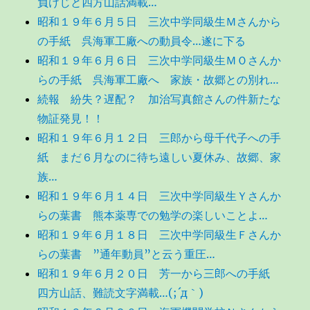
負けじと四方山話満載…
昭和１９年６月５日 三次中学同級生Ｍさんから
の手紙 呉海軍工廠への動員令…遂に下る
昭和１９年６月６日 三次中学同級生ＭＯさんか
らの手紙 呉海軍工廠へ 家族・故郷との別れ…
続報 紛失？遅配？ 加治写真館さんの件新たな
物証発見！！
昭和１９年６月１２日 三郎から母千代子への手
紙 まだ６月なのに待ち遠しい夏休み、故郷、家
族…
昭和１９年６月１４日 三次中学同級生Ｙさんか
らの葉書 熊本薬専での勉学の楽しいことよ…
昭和１９年６月１８日 三次中学同級生Ｆさんか
らの葉書 ”通年動員”と云う重圧…
昭和１９年６月２０日 芳一から三郎への手紙
四方山話、難読文字満載…(;´д｀)