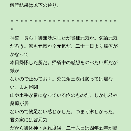
解読結果は以下の通り。
＊＊＊＊＊＊＊＊＊＊＊＊＊＊＊＊＊＊＊＊＊＊＊
＊
拝啓 長らく御無沙汰したが貴様元気か。勿論元気
だろう。俺も元気か？元気だ。二十一日より帰省が
かなって
本日帰隊した所だ。帰省中の感想をのべたい所だが
紙が
ないので止めておく。兎に角三次は変っては居な
い。まあ尾関
山や土手が畠になっている位のものだ。しかし君や
桑原が居
ないので物足ない感じがした。つまり淋しかった。
君の家には皆元気
だから御休神下され度候。二十六日は四年五年が挺