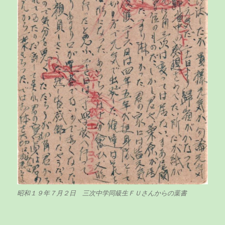
昭和１９年７月２日 三次中学同級生ＦＵさんからの葉書