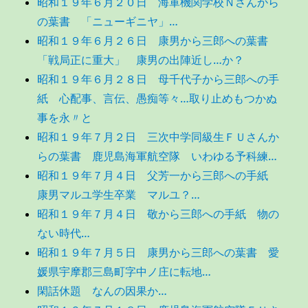
昭和１９年６月２０日 海軍機関学校Ｎさんから
の葉書 「ニューギニヤ」…
昭和１９年６月２６日 康男から三郎への葉書
「戦局正に重大」 康男の出陣近し…か？
昭和１９年６月２８日 母千代子から三郎への手
紙 心配事、言伝、愚痴等々…取り止めもつかぬ
事を永〃と
昭和１９年７月２日 三次中学同級生ＦＵさんか
らの葉書 鹿児島海軍航空隊 いわゆる予科練…
昭和１９年７月４日 父芳一から三郎への手紙
康男マルユ学生卒業 マルユ？…
昭和１９年７月４日 敬から三郎への手紙 物の
ない時代…
昭和１９年７月５日 康男から三郎への葉書 愛
媛県宇摩郡三島町字中ノ庄に転地…
閑話休題 なんの因果か…