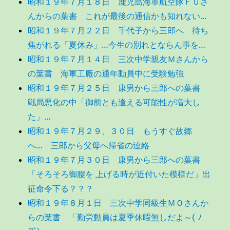
昭和１９年７月１８日 鹿児島海軍航空隊ＦＵさ
んからの葉書 これが最後の通信かも知れない…
昭和１９年７月２２日 千代子から三郎へ 待ち
焦がれる「夏休み」…今生の別れとならん事を…
昭和１９年７月１４日 三次中学親友Ｍさんから
の葉書 海軍工廠の通年動員中に受験勉強
昭和１９年７月２５日 康男から三郎への葉書
戦局悪化の中「御前とも逢える可能性が増大し
た」…
昭和１９年７月２９、３０日 もうすぐ故郷
へ… 三郎から父母へ帰省の連絡
昭和１９年７月３０日 康男から三郎への葉書
「そろそろ御腰を 上げる時が近付いた模様だ」出
征命令下る？？？
昭和１９年８月１日 三次中学同級生ＭＯさんか
らの葉書 「勤労動員は夏季休暇無しだよ～( ﾉ