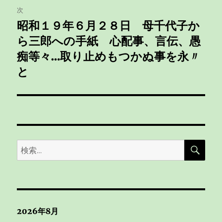
次
ー
昭和１９年６月２８日 母千代子か
次
シ
ら三郎への手紙 心配事、言伝、愚
の
投
痴等々…取り止めもつかぬ事を永〃
ョ
稿:
と
ン
検
検
索
索:
2026年8月