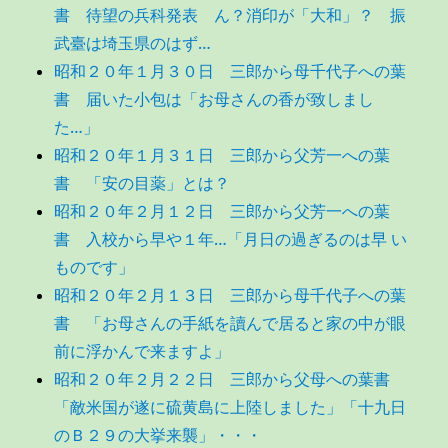
書 待望の兵科発表 ん？消印が「大和」？ 振
武臺は埼玉県のはず…
昭和２０年１月３０日 三郎から母千代子への葉
書 届いた小包は「お母さんの香が致しまし
た…」
昭和２０年１月３１日 三郎から父芳一への葉
書 「安の目薬」とは？
昭和２０年２月１２日 三郎から父芳一への葉
書 入校から早や１年…「月日の過ぎるのは早 い
ものです」
昭和２０年２月１３日 三郎から母千代子への葉
書 「お母さんの手紙を讀んで居ると家の中が眼
前に浮かんで来ますよ」
昭和２０年２月２２日 三郎から父母への葉書
「敵米国が遂に硫黄島に上陸しました」「十九日
のＢ２９の大挙来襲」・・・