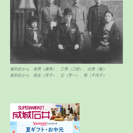
後列左から 長男（康男）、三男（三郎）、次男（敬）
前列左から 長女（芳子）、父（芳一）、母（千代子）