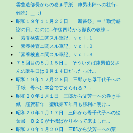
雲豊造部長からの巻き手紙 康男出陣への壮行…
難読(-_-;)
昭和１９年１１月２３日 「新嘗祭」⇒「勤労感
謝の日」なのに…午後四時から徹夜の教練…
「素養検査ニ関スル筆記」ｖｏｌ.１
「素養検査ニ関スル筆記」ｖｏｌ.２
「素養検査ニ関スル筆記」ｖｏｌ.３
７５回目の８月１５日… そういえば康男伯父さ
んの誕生日は８月１４日だったっけ…
昭和１９年１２月２８日 三郎から母千代子への
手紙 母へは本音で甘えられる？…
昭和２０年１月１日 三郎から父芳一への巻き手
紙 謹賀新年 聖戦第五年目も勝利に明け…
昭和２０年１月１７日 三郎から母千代子への絵
葉書 Ｂ２９が十機ばかりやって来ました…
昭和２０年１月２０日 三郎から父芳一への葉