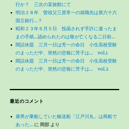
行か？ 三次の某旅館にて
明治２８年 曽祖父三原常一の就職先は第六十六
国立銀行…？
昭和２３年６月５日 投函されず手許に遺ったま
まの手紙…認められたのは敬が亡くなる二日前…
閑話休題 三月一日は芳一の命日 小生高校受験
のまっただ中、突然の悲報に芳子は… vol.1
閑話休題 三月一日は芳一の命日 小生高校受験
のまっただ中、突然の悲報に芳子は… vol.2
最近のコメント
康男が乗船していた輸送船「江戸川丸」は商船で
あった…
に
岡部
より