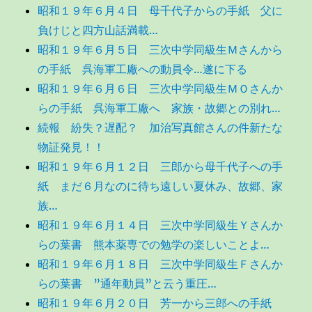
昭和１９年６月４日 母千代子からの手紙 父に
負けじと四方山話満載…
昭和１９年６月５日 三次中学同級生Ｍさんから
の手紙 呉海軍工廠への動員令…遂に下る
昭和１９年６月６日 三次中学同級生ＭＯさんか
らの手紙 呉海軍工廠へ 家族・故郷との別れ…
続報 紛失？遅配？ 加治写真館さんの件新たな
物証発見！！
昭和１９年６月１２日 三郎から母千代子への手
紙 まだ６月なのに待ち遠しい夏休み、故郷、家
族…
昭和１９年６月１４日 三次中学同級生Ｙさんか
らの葉書 熊本薬専での勉学の楽しいことよ…
昭和１９年６月１８日 三次中学同級生Ｆさんか
らの葉書 ”通年動員”と云う重圧…
昭和１９年６月２０日 芳一から三郎への手紙