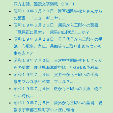
四方山話、難読文字満載…(;´д｀)
昭和１９年６月２０日 海軍機関学校Ｎさんから
の葉書 「ニューギニヤ」…
昭和１９年６月２６日 康男から三郎への葉書
「戦局正に重大」 康男の出陣近し…か？
昭和１９年６月２８日 母千代子から三郎への手
紙 心配事、言伝、愚痴等々…取り止めもつかぬ
事を永〃と
昭和１９年７月２日 三次中学同級生ＦＵさんか
らの葉書 鹿児島海軍航空隊 いわゆる予科練…
昭和１９年７月４日 父芳一から三郎への手紙
康男マルユ学生卒業 マルユ？…
昭和１９年７月４日 敬から三郎への手紙 物の
ない時代…
昭和１９年７月５日 康男から三郎への葉書 愛
媛県宇摩郡三島町字中ノ庄に転地…