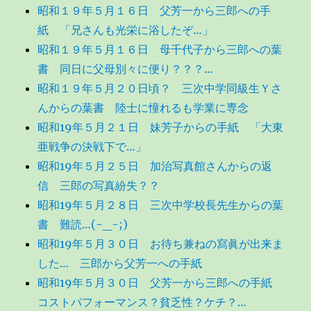
昭和１９年５月１６日 父芳一から三郎への手
紙 「兄さんも光栄に浴したぞ…」
昭和１９年５月１６日 母千代子から三郎への葉
書 同日に父母別々に便り？？？…
昭和１９年５月２０日頃？ 三次中学同級生Ｙさ
んからの葉書 陸士に憧れるも学業に専念
昭和19年５月２１日 妹芳子からの手紙 「大東
亜戦争の決戦下で…」
昭和19年５月２５日 加治写真館さんからの返
信 三郎の写真紛失？？
昭和19年５月２８日 三次中学校長先生からの葉
書 難読…(-_-;)
昭和19年５月３０日 お待ち兼ねの寫眞が出来ま
した… 三郎から父芳一への手紙
昭和19年５月３０日 父芳一から三郎への手紙
コストパフォーマンス？貧乏性？ケチ？…