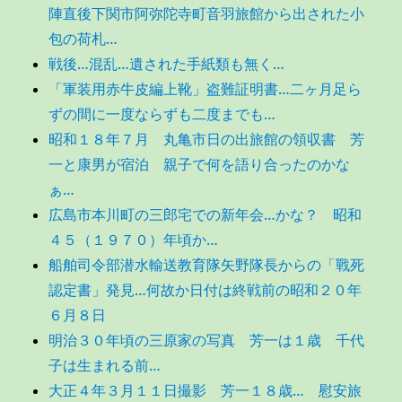
陣直後下関市阿弥陀寺町音羽旅館から出された小
包の荷札…
戦後…混乱…遺された手紙類も無く…
「軍装用赤牛皮編上靴」盗難証明書…二ヶ月足ら
ずの間に一度ならずも二度までも…
昭和１８年７月 丸亀市日の出旅館の領収書 芳
一と康男が宿泊 親子で何を語り合ったのかな
ぁ…
広島市本川町の三郎宅での新年会…かな？ 昭和
４５（１９７０）年頃か…
船舶司令部潜水輸送教育隊矢野隊長からの「戰死
認定書」発見…何故か日付は終戦前の昭和２０年
６月８日
明治３０年頃の三原家の写真 芳一は１歳 千代
子は生まれる前…
大正４年３月１１日撮影 芳一１８歳… 慰安旅