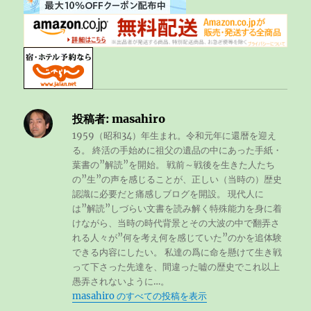
投稿者:
masahiro
1959（昭和34）年生まれ。令和元年に還暦を迎え
る。 終活の手始めに祖父の遺品の中にあった手紙・
葉書の”解読”を開始。 戦前～戦後を生きた人たち
の”生”の声を感じることが、正しい（当時の）歴史
認識に必要だと痛感しブログを開設。 現代人に
は”解読”しづらい文書を読み解く特殊能力を身に着
けながら、当時の時代背景とその大波の中で翻弄さ
れる人々が”何を考え何を感じていた”のかを追体験
できる内容にしたい。 私達の爲に命を懸けて生き戦
って下さった先達を、間違った嘘の歴史でこれ以上
愚弄されないように…。
masahiro のすべての投稿を表示