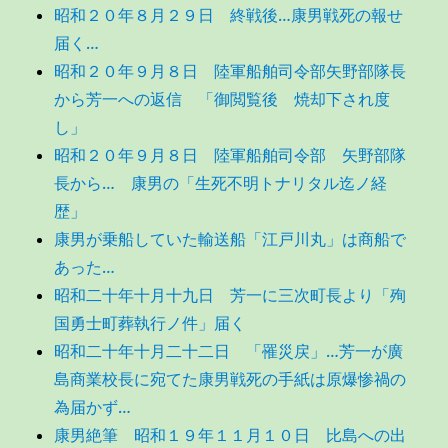
昭和２０年８月２９日 終戦後…康男戦死の報せ
届く…
昭和２０年９月８日 陸軍船舶司令部矢野部隊長
から芳一への返信 「御閲覧後 焼却下され度
し」
昭和２０年９月８日 陸軍船舶司令部 矢野部隊
長から… 康男の「生死不明トナリタル迄ノ経
歴」
康男が乗船していた輸送船「江戸川丸」は商船で
あった…
昭和二十年十月十九日 芳一に三次町長より「殉
国勇士町葬執行ノ件」届く
昭和二十年十月二十二日 「罹災戻」…芳一が廣
島商業校長に宛てた康男戦死の手紙は原爆惨禍の
為届かず…
康男絶筆 昭和１９年１１月１０日 比島への出