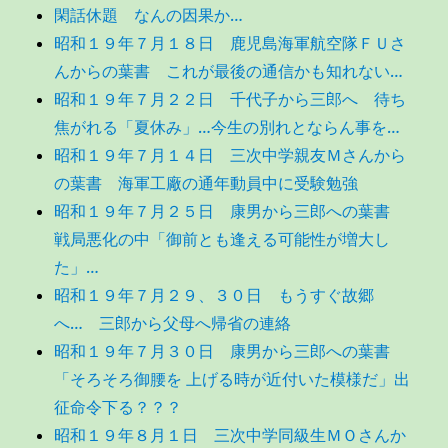
閑話休題 なんの因果か…
昭和１９年７月１８日 鹿児島海軍航空隊ＦＵさ
んからの葉書 これが最後の通信かも知れない…
昭和１９年７月２２日 千代子から三郎へ 待ち
焦がれる「夏休み」…今生の別れとならん事を…
昭和１９年７月１４日 三次中学親友Ｍさんから
の葉書 海軍工廠の通年動員中に受験勉強
昭和１９年７月２５日 康男から三郎への葉書
戦局悪化の中「御前とも逢える可能性が増大し
た」…
昭和１９年７月２９、３０日 もうすぐ故郷
へ… 三郎から父母へ帰省の連絡
昭和１９年７月３０日 康男から三郎への葉書
「そろそろ御腰を 上げる時が近付いた模様だ」出
征命令下る？？？
昭和１９年８月１日 三次中学同級生ＭＯさんか