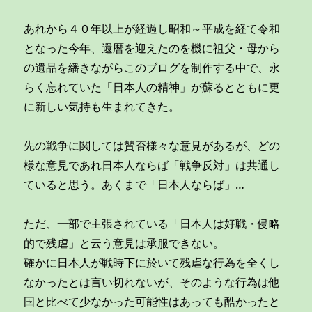
あれから４０年以上が経過し昭和～平成を経て令和
となった今年、還暦を迎えたのを機に祖父・母から
の遺品を繙きながらこのブログを制作する中で、永
らく忘れていた「日本人の精神」が蘇るとともに更
に新しい気持も生まれてきた。
先の戦争に関しては賛否様々な意見があるが、どの
様な意見であれ日本人ならば「戦争反対」は共通し
ていると思う。あくまで「日本人ならば」…
ただ、一部で主張されている「日本人は好戦・侵略
的で残虐」と云う意見は承服できない。
確かに日本人が戦時下に於いて残虐な行為を全くし
なかったとは言い切れないが、そのような行為は他
国と比べて少なかった可能性はあっても酷かったと