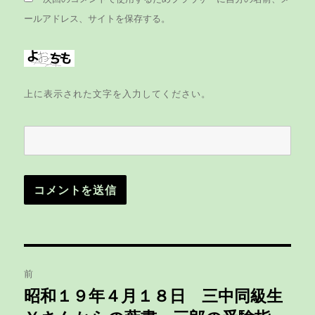
ールアドレス、サイトを保存する。
上に表示された文字を入力してください。
投
前
稿
昭和１９年４月１８日 三中同級生
前