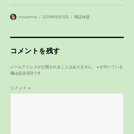
投
masahiro
投
2019年8月15日
カ
閑話休題
稿
稿
テ
者
日:
ゴ
リ
ー
コメントを残す
メールアドレスが公開されることはありません。
※
が付いている
欄は必須項目です
コメント
※