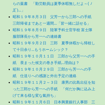
らの葉書 「勤労動員は夏季休暇無しだよ～( ﾉ
Д`)…」
昭和１９年８月３日 父芳一から三郎への手紙
三郎帰省まであと一週間…「皆一緒に話せる」
昭和１９年８月９日 陸軍予科士官学校 富士隊
服部隊長から芳一への連絡書
昭和１９年９月２日 三郎 夏季休暇から帰校し
て十日余り…もうホームシック？
昭和１９年１０月１１日 三郎から父芳一への手
紙 畏まった候文の巻き手紙…理由は？
昭和１９年１０月２９日 三郎から芳一への手
紙 仕送りへの感謝と外出予定の連絡
昭和１９年１１月２～３日 康男の比島出征を知
った三郎から芳一への手紙 「何だか胸に込み上
げて来る様な変な氣持ち」
昭和１９年１１月６日 日本興業銀行人事部 三