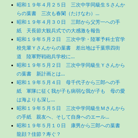
昭和１９年４月２５日 三次中学同級生Ｓさんか
らの葉書 三次も春闌（たけなわ）…
昭和１９年４月３０日 三郎から父芳一への手
紙 天長節大観兵式での大感激を報告
昭和１９年５月２日 三次中学・陸軍予科士官学
校先輩Ｙさんからの葉書 差出地は千葉県四街
道 陸軍野戦砲兵学校に…
昭和１９年５月２日 三次中学同級生Ｙさんから
の葉書 新計画とは…
昭和１９年５月４日 母千代子から三郎への手
紙 軍隊に征く我が子も病弱な我が子も 母の愛
は海よりも深し…
昭和１９年５月５日 三次中学同級生Ｍさんから
の手紙 親友へ、そして自身へのエール…
昭和１９年５月１０日 康男から三郎への葉書
龍顔？佳節？寿ぐ？