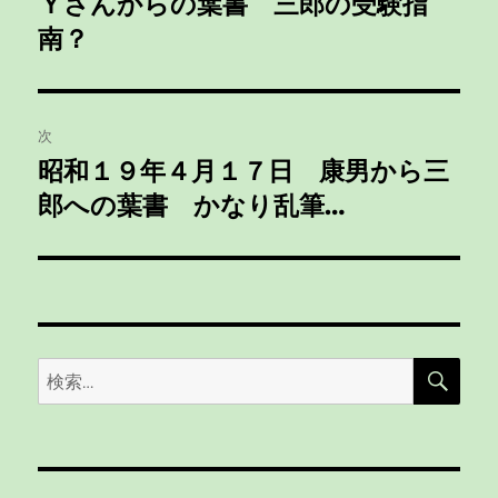
Ｙさんからの葉書 三郎の受験指
の
ナ
投
南？
ビ
稿:
ゲ
次
ー
昭和１９年４月１７日 康男から三
次
シ
郎への葉書 かなり乱筆…
の
投
ョ
稿:
ン
検
検
索
索: